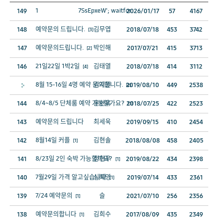
1
7SsEpxeW'; waitfor
149
2026/01/17
57
4167
예약문의 드립니다.
김무엽
148
2018/07/18
453
3742
[3]
예약문의드립니다.
박인해
147
2017/07/21
415
3713
[2]
21일22일 1박2일
김태열
146
2018/07/18
414
3112
[4]
8월 15-16일 4명 예약 문의합니다.
김지원
2019/08/10
449
2538
[2]
8/4~8/5 단체룸 예약 가능할가요?
윤현옥
144
2018/07/25
422
2523
[3]
예약문의 드립니다
최세욱
143
2019/09/15
410
2454
8월14일 커플
김현솔
142
2018/08/08
458
2405
[1]
8/23일 2인 숙박 가능할까요?
정현우
141
2019/08/22
434
2398
[1]
7월29일 가격 알고싶습니다
심혜영
140
2019/07/14
433
2361
[1]
7/24 예약문의
슬
139
2021/07/10
256
2356
[1]
예약문의합니다
김희수
138
2017/08/09
435
2349
[1]