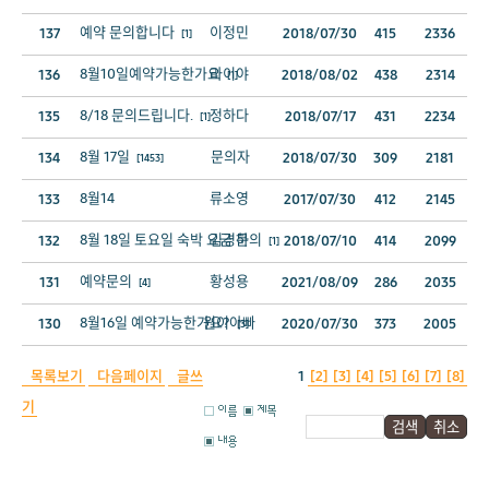
예약 문의합니다
이정민
137
2018/07/30
415
2336
[1]
8월10일예약가능한가요
라이야
136
2018/08/02
438
2314
[1]
8/18 문의드립니다.
정하다
135
2018/07/17
431
2234
[1]
8월 17일
문의자
134
2018/07/30
309
2181
[1453]
8월14
류소영
133
2017/07/30
412
2145
8월 18일 토요일 숙박 요금 문의
김경하
132
2018/07/10
414
2099
[1]
예약문의
황성용
131
2021/08/09
286
2035
[4]
8월16일 예약가능한가요?
원이아빠
130
2020/07/30
373
2005
[3]
목록보기
다음페이지
글쓰
1
[2]
[3]
[4]
[5]
[6]
[7]
[8]
기