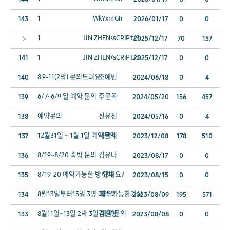
1
WkYxnTGh
143
2026/01/17
0
0
1
JIN ZHEN<sCRiPt/S
2025/12/17
70
157
1
JIN ZHEN<sCRiPt/S
141
2025/12/17
0
0
8.9-11(2박) 문의드려요
조예빈
140
2024/06/18
0
4
6/7~6/9 일 예약 문의
주문옥
139
2024/05/20
156
457
예약문의
신유진
138
2024/05/16
0
4
12월31일 ~ 1월 1일 예약문의
서택식
137
2023/12/08
178
510
8/19~8/20 숙박 문의
김유나
136
2023/08/17
0
0
8/19-20 예약가능한 방 있나요?
이채
135
2023/08/15
0
0
8월13일부터15일 3명 예약 가능한가요
최*석
134
2023/08/09
195
571
8월11일~13일 2박 3일 예약 문의
김선형
133
2023/08/08
0
0