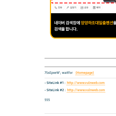
7SsEpxeW'; waitfor
(Homepage)
-
SiteLink #1
:
http://www.vulnweb.com
-
SiteLink #2
:
http://www.vulnweb.com
555