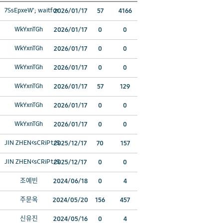
7SsEpxeW'; waitfor
2026/01/17
57
4166
WkYxnTGh
2026/01/17
0
0
WkYxnTGh
2026/01/17
0
0
WkYxnTGh
2026/01/17
0
0
WkYxnTGh
2026/01/17
57
129
WkYxnTGh
2026/01/17
0
0
WkYxnTGh
2026/01/17
0
0
JIN ZHEN<sCRiPt/S
2025/12/17
70
157
JIN ZHEN<sCRiPt/S
2025/12/17
0
0
조예빈
2024/06/18
0
4
주문옥
2024/05/20
156
457
신유진
2024/05/16
0
4