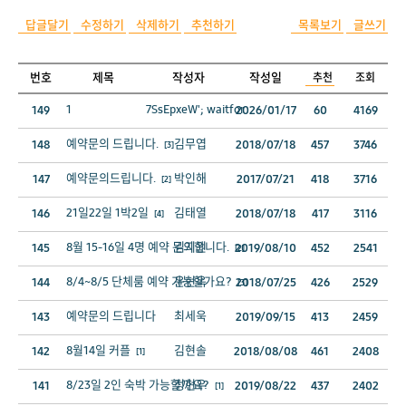
답글달기
수정하기
삭제하기
추천하기
목록보기
글쓰기
번호
제목
작성자
작성일
추천
조회
1
7SsEpxeW'; waitfor
149
2026/01/17
60
4169
예약문의 드립니다.
김무엽
148
2018/07/18
457
3746
[3]
예약문의드립니다.
박인해
147
2017/07/21
418
3716
[2]
21일22일 1박2일
김태열
146
2018/07/18
417
3116
[4]
8월 15-16일 4명 예약 문의합니다.
김지원
145
2019/08/10
452
2541
[2]
8/4~8/5 단체룸 예약 가능할가요?
윤현옥
144
2018/07/25
426
2529
[3]
예약문의 드립니다
최세욱
143
2019/09/15
413
2459
8월14일 커플
김현솔
142
2018/08/08
461
2408
[1]
8/23일 2인 숙박 가능할까요?
정현우
141
2019/08/22
437
2402
[1]