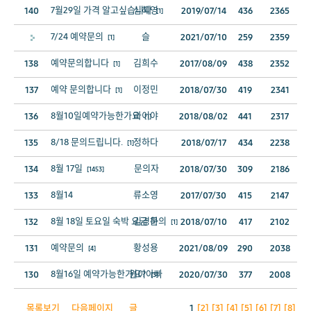
7월29일 가격 알고싶습니다
심혜영
140
2019/07/14
436
2365
[1]
7/24 예약문의
슬
2021/07/10
259
2359
[1]
예약문의합니다
김희수
138
2017/08/09
438
2352
[1]
예약 문의합니다
이정민
137
2018/07/30
419
2341
[1]
8월10일예약가능한가요
라이야
136
2018/08/02
441
2317
[1]
8/18 문의드립니다.
정하다
135
2018/07/17
434
2238
[1]
8월 17일
문의자
134
2018/07/30
309
2186
[1453]
8월14
류소영
133
2017/07/30
415
2147
8월 18일 토요일 숙박 요금 문의
김경하
132
2018/07/10
417
2102
[1]
예약문의
황성용
131
2021/08/09
290
2038
[4]
8월16일 예약가능한가요?
원이아빠
130
2020/07/30
377
2008
[3]
목록보기
다음페이지
글
1
[2]
[3]
[4]
[5]
[6]
[7]
[8]