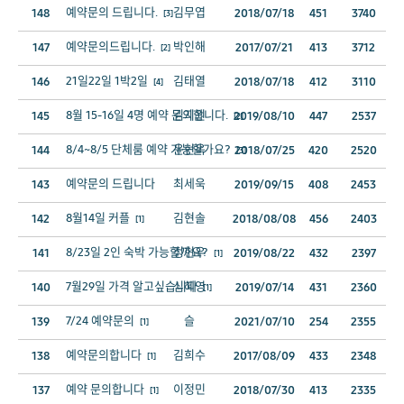
예약문의 드립니다.
김무엽
148
2018/07/18
451
3740
[3]
예약문의드립니다.
박인해
147
2017/07/21
413
3712
[2]
21일22일 1박2일
김태열
146
2018/07/18
412
3110
[4]
8월 15-16일 4명 예약 문의합니다.
김지원
145
2019/08/10
447
2537
[2]
8/4~8/5 단체룸 예약 가능할가요?
윤현옥
144
2018/07/25
420
2520
[3]
예약문의 드립니다
최세욱
143
2019/09/15
408
2453
8월14일 커플
김현솔
142
2018/08/08
456
2403
[1]
8/23일 2인 숙박 가능할까요?
정현우
141
2019/08/22
432
2397
[1]
7월29일 가격 알고싶습니다
심혜영
140
2019/07/14
431
2360
[1]
7/24 예약문의
슬
139
2021/07/10
254
2355
[1]
예약문의합니다
김희수
138
2017/08/09
433
2348
[1]
예약 문의합니다
이정민
137
2018/07/30
413
2335
[1]